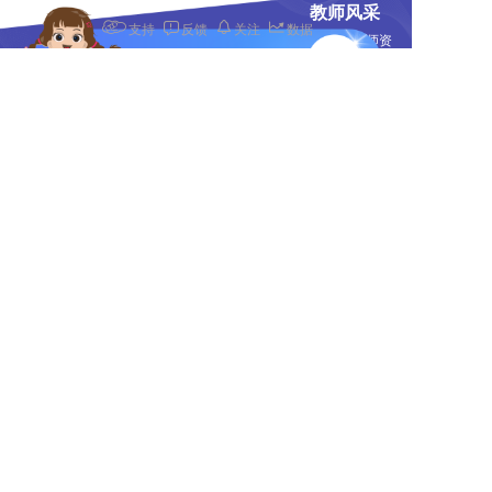
教师风采
支持
反馈
关注
数据
专业的中文教师团队，严选顶尖师资
关注乐言汉语
T
o
g
g
+61412024813
l
e
n
missdututoring@gmail.com